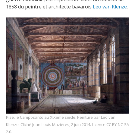
1858 du peintre et architecte bavarois
Leo van Klenze
.
Pise, le Camposanto au XIXème siècle. Peinture par Leo van
Klenze. Cliché Jean-Louis Mazières, 2 juin 2014. Licence CC BY-NC-SA
2.0.