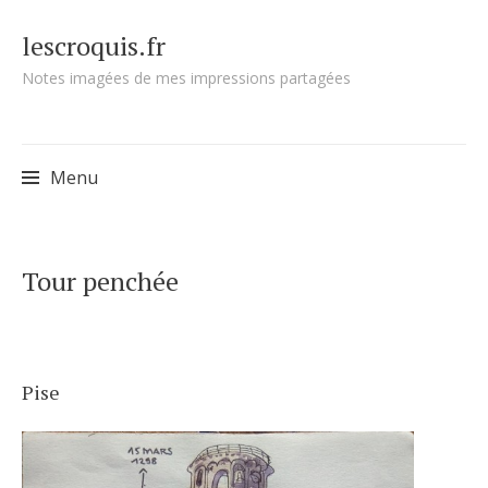
lescroquis.fr
Notes imagées de mes impressions partagées
Menu
Skip
Tour penchée
to
content
Pise