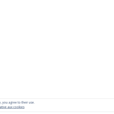
 Kovshenin
.
, you agree to their use.
lative aux cookies