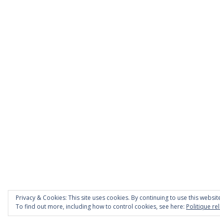
Powered by
WordPress
. Semicolon Theme by
Konstantin
Privacy & Cookies: This site uses cookies. By continuing to use this website
To find out more, including how to control cookies, see here:
Politique re