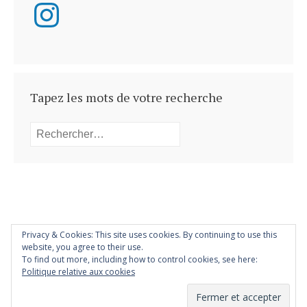
Instagram
Tapez les mots de votre recherche
Rechercher :
Privacy & Cookies: This site uses cookies. By continuing to use this
website, you agree to their use.
To find out more, including how to control cookies, see here:
Powered by
WordPress
. Semicolon Theme by
Konstantin
Politique relative aux cookies
Kovshenin
.