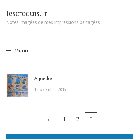
lescroquis.fr
Notes imagées de mes impressions partagées
Menu
Skip
Aqueduc
to
1 novembre 2015
content
Posts
←
1
2
3
navigation