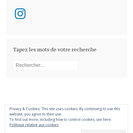
Instagram
Tapez les mots de votre recherche
Rechercher :
Privacy & Cookies: This site uses cookies. By continuing to use this
website, you agree to their use.
To find out more, including how to control cookies, see here:
Powered by
WordPress
. Semicolon Theme by
Konstantin
Politique relative aux cookies
Kovshenin
.